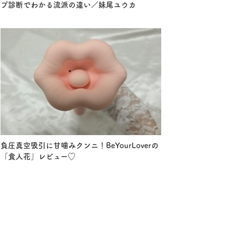
プ診断でわかる流派の違い／妹尾ユウカ
負圧真空吸引に甘噛みクンニ！BeYourLoverの
「食人花」レビュー♡