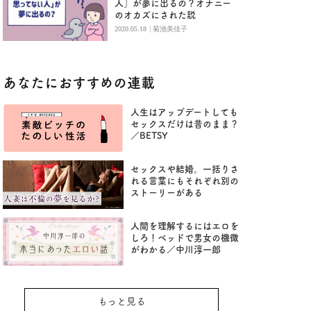
人」が夢に出るの？オナニー
のオカズにされた説
|
2020.05.18
菊池美佳子
あなたにおすすめの連載
人生はアップデートしても
セックスだけは昔のまま？
／BETSY
セックスや結婚。一括りさ
れる言葉にもそれぞれ別の
ストーリーがある
人間を理解するにはエロを
しろ！ベッドで男女の機微
がわかる／中川淳一郎
もっと見る