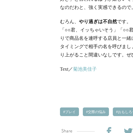
なのだわと、強く実感できるので
むろん、
やり過ぎは不自然
です。
「○○君、イッちゃいそう」「○○
りで商品名を連呼する店員と一緒
タイミングで相手の名を呼びまし
り上がること間違いなしです。ぜ
Text／
菊池美佳子
プレイ
交際の悩み
おもしろ
Share