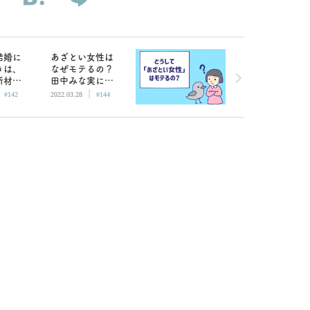
結婚に
あざとい女性は
きは、
なぜモテるの？
断材料
田中みな実に見
|
|
いい
る「類い稀なる
#142
2022.03.28
#144
才女ぶり」