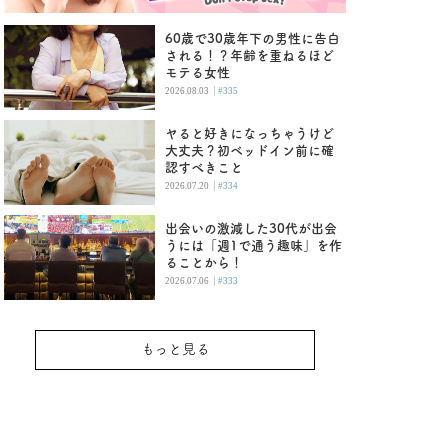
60歳で30歳年下の男性に告白
される！？年齢を重ねるほど
モテる女性
|
2026.08.03
#335
ヤると好きになっちゃうけど
大丈夫？初ベッドイン前に確
認すべきこと
|
2026.07.20
#334
出会いの激減した30代が出会
うには「週1で通う趣味」を作
ることから！
|
2026.07.06
#333
もっと見る