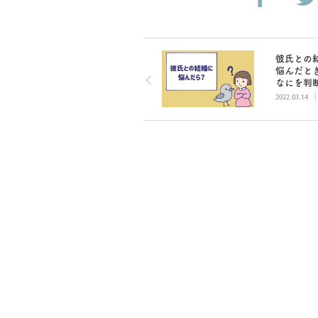
彼氏との
悩んだと
なにを判
にすれば
2022.03.14
の？