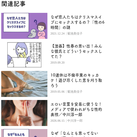
関連記事
なぜ恋人たちはクリスマスイ
ブにセックスするの？「性の6
時間」の謎
|
2021.12.24
菊池美佳子
【漫画】性春の思い出！みん
な彼氏とどういうセックスし
てた？
2019.09.20
10連休は不倫卒業のキッカ
ケ！遊び尽くした男を刈り取
ろう
|
2019.05.06
菊池美佳子
エロい言葉を安易に使うな！
メディアで使われがちな性的
表現／中川淳一郎
|
2026.06.15
中川淳一郎
なぜ「なんとも思ってない