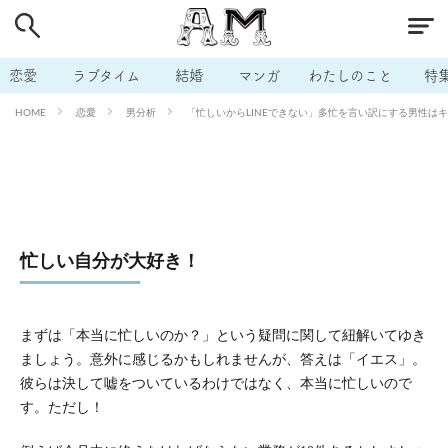
# 付き合いたい
# 男の本音
# セフレ
# 浮気
# 不倫
# 出会う方法
# マッチングアプリ
恋愛
ラブタイム
結婚
マンガ
わたしのこと
特
# ラブグッズ
# 体の相性
# イケない
恋愛
男分析
「忙しいからLINEできない」多忙を言い訳にする男性はキャ
HOME
# ビッチの話
# エロスポット
# キャリア
# 恋愛相談
# モテテク
# セフレから本命へ
# 結婚したい
# セフレがほしい
# 夫婦の悩み
# おもしろライフ
忙しい自分が大好き！
まずは「本当に忙しいのか？」という疑問に関して紐解いてゆき
ましょう。意外に感じるかもしれませんが、答えは「イエス」。
彼らは決して嘘をついているわけではなく、本当に忙しいので
す。ただし！