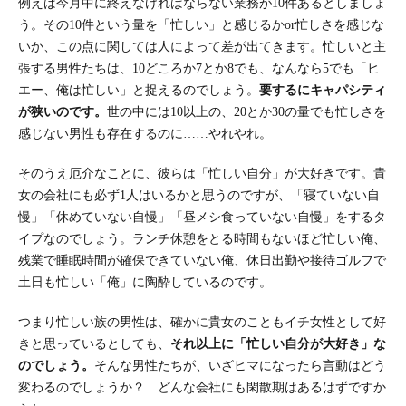
例えば今月中に終えなければならない業務が10件あるとしましょ
う。その10件という量を「忙しい」と感じるかor忙しさを感じな
いか、この点に関しては人によって差が出てきます。忙しいと主
張する男性たちは、10どころか7とか8でも、なんなら5でも「ヒ
エー、俺は忙しい」と捉えるのでしょう。
要するにキャパシティ
が狭いのです。
世の中には10以上の、20とか30の量でも忙しさを
感じない男性も存在するのに……やれやれ。
そのうえ厄介なことに、彼らは「忙しい自分」が大好きです。貴
女の会社にも必ず1人はいるかと思うのですが、「寝ていない自
慢」「休めていない自慢」「昼メシ食っていない自慢」をするタ
イプなのでしょう。ランチ休憩をとる時間もないほど忙しい俺、
残業で睡眠時間が確保できていない俺、休日出勤や接待ゴルフで
土日も忙しい「俺」に陶酔しているのです。
つまり忙しい族の男性は、確かに貴女のこともイチ女性として好
きと思っているとしても、
それ以上に「忙しい自分が大好き」な
のでしょう。
そんな男性たちが、いざヒマになったら言動はどう
変わるのでしょうか？ どんな会社にも閑散期はあるはずですか