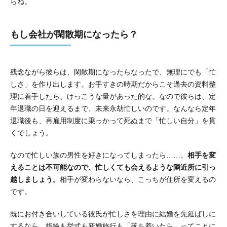
らね。
もし会社が閑散期になったら？
残念ながら彼らは、閑散期になったらなったで、無理にでも「忙
しさ」を作り出します。お手すきの時期だからこそ過去の資料整
理に着手したら、けっこうな量があった的な。なので彼らは、定
年退職の日を迎えるまで、未来永劫忙しいのです。なんなら定年
退職後も、再雇用制度に乗っかって死ぬまで「忙しい自分」を貫
くでしょう。
なので忙しい族の男性を好きになってしまったら……。
相手を変
えることは不可能なので、忙しくても会えるような隣近所に引っ
越しましょう。
相手が変わらないなら、こっちが住所を変えるの
です。
既にお付き合いしている彼氏が忙しさを理由に結婚を先延ばしに
するなら、指輪も挙式も新婚旅行も「落ち着いたら」ってことに