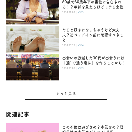
60歳で30歳年下の男性に告白され
る！？年齢を重ねるほどモテる女性
|
2026.08.03
#335
ヤると好きになっちゃうけど大丈
夫？初ベッドイン前に確認すべきこ
と
|
2026.07.20
#334
出会いの激減した30代が出会うには
「週1で通う趣味」を作ることから！
|
2026.07.06
#333
もっと見る
関連記事
この不倫は遊びなの？本気なの？既