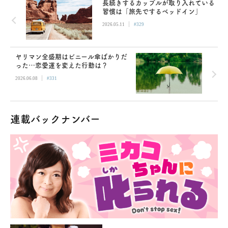
長続きするカップルが取り入れている
習慣は「旅先でするベッドイン」
|
2026.05.11
#329
ヤリマン全盛期はビニール傘ばかりだ
った…恋愛運を変えた行動は？
|
2026.06.08
#331
連載バックナンバー