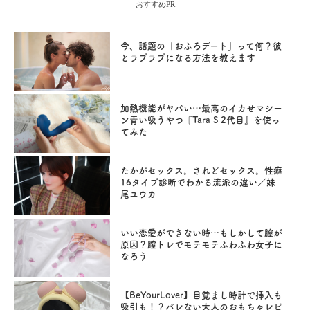
おすすめPR
今、話題の「おふろデート」って何？彼
とラブラブになる方法を教えます
加熱機能がヤバい…最高のイカせマシー
ン青い吸うやつ『Tara S 2代目』を使っ
てみた
たかがセックス。されどセックス。性癖
16タイプ診断でわかる流派の違い／妹
尾ユウカ
いい恋愛ができない時…もしかして膣が
原因？膣トレでモテモテふわふわ女子に
なろう
【BeYourLover】目覚まし時計で挿入も
吸引も！？バレない大人のおもちゃレビ