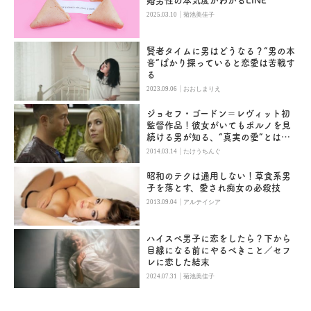
婚男性の本気度がわかるLINE
|
2025.03.10
菊池美佳子
賢者タイムに男はどうなる？“男の本
音”ばかり探っていると恋愛は苦戦す
る
|
2023.09.06
おおしまりえ
ジョセフ・ゴードン＝レヴィット初
監督作品！彼女がいてもポルノを見
続ける男が知る、“真実の愛”とは？
『ドン・ジョン』
|
2014.03.14
たけうちんぐ
昭和のテクは通用しない！草食系男
子を落とす、愛され痴女の必殺技
|
2013.09.04
アルテイシア
ハイスペ男子に恋をしたら？下から
目線になる前にやるべきこと／セフ
レに恋した結末
|
2024.07.31
菊池美佳子