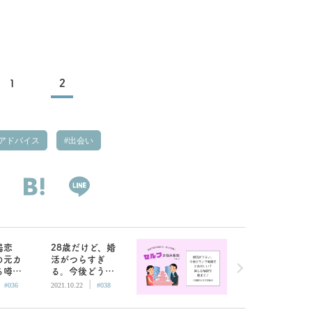
1
2
アドバイス
出会い
場恋
28歳だけど、婚
の元カ
活がつらすぎ
る噂に
る。今後どうい
|
|
ってし
う戦略をとるべ
#036
2021.10.22
#038
／AM編
き？／AM編集部
フお悩
セルフお悩み相