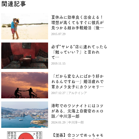
関連記事
夏休みに効率良く出会える！
理想が高くてもすぐに彼氏が
見つかる超お手軽婚活（後
編）
2015.07.29
必ず“ヤレる”店に連れてったら
「触っていい？」と言われ
て…
2019.11.15
「だから変な人にばかり好か
れるんですね…」婚活疲れで
胃カメラ女子にカウンセリン
グ②
|
2017.12.27
アルテイシア
港町でのワンナイトにはコツ
がある。元海上自衛官のエロ
話／中川淳一郎
|
2024.01.29
中川淳一郎
【漫画】合コンでめっちゃモ