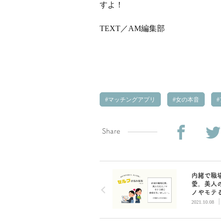
すよ！
TEXT／AM編集部
マッチングアプリ
女の本音
Share
内緒で職
愛。美人
ノやモテ
自信を失
2021.10.08
まいます
集部セル