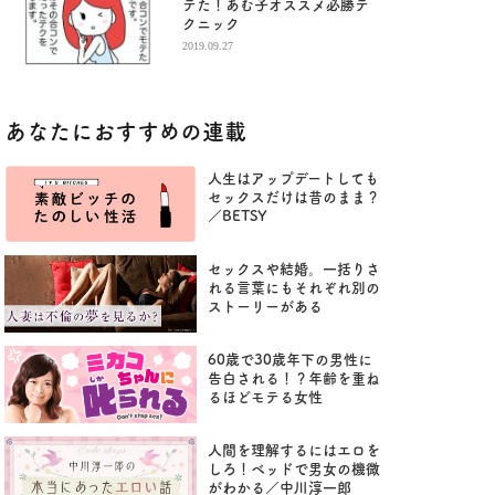
テた！あむ子オススメ必勝テ
クニック
2019.09.27
あなたにおすすめの連載
人生はアップデートしても
セックスだけは昔のまま？
／BETSY
セックスや結婚。一括りさ
れる言葉にもそれぞれ別の
ストーリーがある
60歳で30歳年下の男性に
告白される！？年齢を重ね
るほどモテる女性
人間を理解するにはエロを
しろ！ベッドで男女の機微
がわかる／中川淳一郎