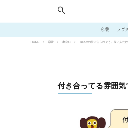
恋愛
ラブ
恋愛
出会い
Tinderの彼に告られそう。良い人だ
HOME
付き合ってる雰囲気