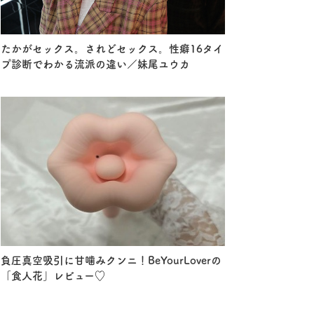
たかがセックス。されどセックス。性癖16タイ
プ診断でわかる流派の違い／妹尾ユウカ
負圧真空吸引に甘噛みクンニ！BeYourLoverの
「食人花」レビュー♡