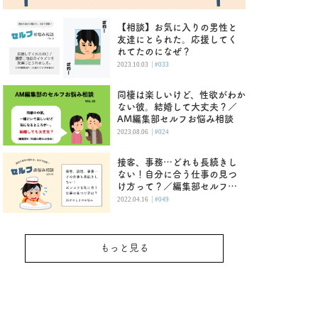
【相談】お気に入りの男性と
友達にとられた。応援してく
れてたのになぜ？
|
2023.10.03
#033
同棲は楽しいけど、性欲がわか
ない彼。結婚して大丈夫？／
AM編集部セルフお悩み相談
|
2023.08.06
#024
接客、事務…どれも長続きし
ない！自分に合う仕事の見つ
け方って？／編集部セルフお
悩み相談
|
2022.04.16
#049
もっと見る